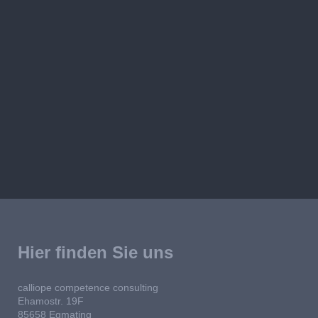
Hier finden Sie uns
calliope competence consulting
Ehamostr. 19F
85658 Egmating